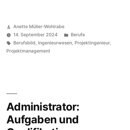
Projektingenieur:
Aufgaben
Veröffentlicht
Anette Müller-Wohlrabe
und
von
Veröffentlicht
14. September 2024
Berufe
Perspektiven“
Schlagwörter:
unter
Berufsbild
,
Ingenieurwesen
,
Projektingenieur
,
Projektmanagement
Administrator:
Aufgaben und