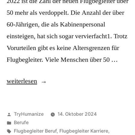
2022 ist die Zahl der neuen Flugbegleiter über
50 mehr als verdoppelt. Die Anzahl der über
60-Jährigen, die als Kabinenpersonal
einsteigen, hat sich sogar vervierfacht1. Trotz
Vorurteilen gibt es keine Altersgrenzen für
Flugbegleiter. Viele Menschen über 50 …
„Flight
weiterlesen
Attendant
Career:
Veröffentlicht
TryHumanize
14. Oktober 2024
Soar
von
Veröffentlicht
Berufe
to
unter
Schlagwörter:
Flugbegleiter Beruf
,
Flugbegleiter Karriere
,