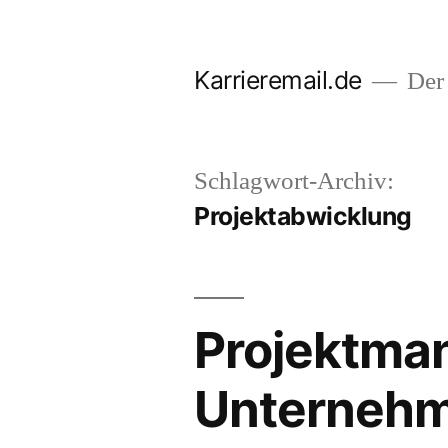
Zum
Inhalt
Karrieremail.de
Der 
springen
Schlagwort-Archiv:
Projektabwicklung
Projektman
Unterneh