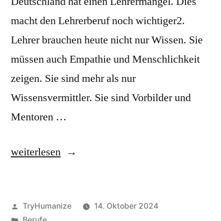
Deutschland hat einen Lehrermangel. Dies
macht den Lehrerberuf noch wichtiger2.
Lehrer brauchen heute nicht nur Wissen. Sie
müssen auch Empathie und Menschlichkeit
zeigen. Sie sind mehr als nur
Wissensvermittler. Sie sind Vorbilder und
Mentoren …
„Lehrer:
weiterlesen
Berufung
und
Veröffentlicht
TryHumanize
14. Oktober 2024
Herausforderung
von
Veröffentlicht
Berufe