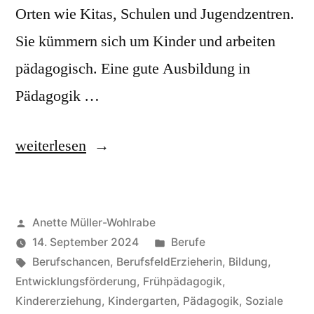
Orten wie Kitas, Schulen und Jugendzentren.
Sie kümmern sich um Kinder und arbeiten
pädagogisch. Eine gute Ausbildung in
Pädagogik …
„Erzieherin:
weiterlesen
Beruf
mit
Veröffentlicht
Anette Müller-Wohlrabe
Zukunft
von
Veröffentlicht
14. September 2024
Berufe
und
Schlagwörter:
unter
Berufschancen
,
BerufsfeldErzieherin
,
Bildung
,
Verantwortung“
Entwicklungsförderung
,
Frühpädagogik
,
Kindererziehung
,
Kindergarten
,
Pädagogik
,
Soziale