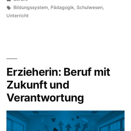
im
unter
Schlagwörter:
Bildungssystem
,
Pädagogik
,
Schulwesen
,
Bildungswesen“
Unterricht
Erzieherin: Beruf mit
Zukunft und
Verantwortung