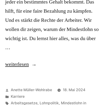
jeder ein bestimmtes Gehalt bekommt. Das
hilft, für eine faire Bezahlung zu kämpfen.
Und es stärkt die Rechte der Arbeiter. Wir
wollen dir zeigen, warum der Mindestlohn so
wichtig ist. Du lernst hier alles, was du über
…
„Mindestlohn
weiterlesen
in
Deutschland
Veröffentlicht
Anette Müller-Wohlrabe
18. Mai 2024
–
von
Veröffentlicht
Karriere
alles,
unter
Schlagwörter:
Arbeitsgesetze
,
Lohnpolitik
,
Mindestlohn in