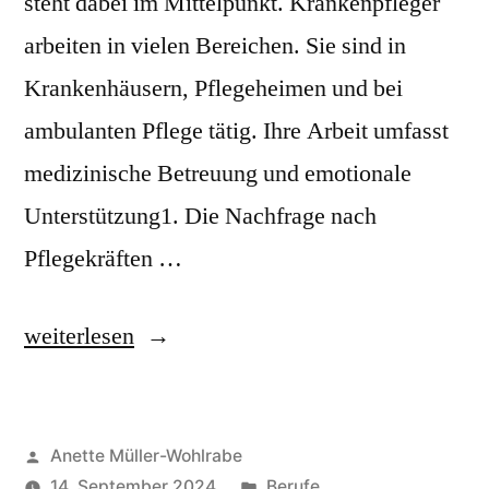
steht dabei im Mittelpunkt. Krankenpfleger
arbeiten in vielen Bereichen. Sie sind in
Krankenhäusern, Pflegeheimen und bei
ambulanten Pflege tätig. Ihre Arbeit umfasst
medizinische Betreuung und emotionale
Unterstützung1. Die Nachfrage nach
Pflegekräften …
„Krankenpfleger:
weiterlesen
Beruf
mit
Veröffentlicht
Anette Müller-Wohlrabe
Zukunft
von
Veröffentlicht
14. September 2024
Berufe