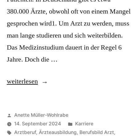
380.000 Ärzte, obwohl oft von einem Mangel
gesprochen wird1. Um Arzt zu werden, muss
man lange studieren und sich weiterbilden.
Das Medizinstudium dauert in der Regel 6
Jahre. Doch die …
„Berufsbild
weiterlesen
Arzt:
Aufgaben
Veröffentlicht
Anette Müller-Wohlrabe
und
von
Veröffentlicht
14. September 2024
Karriere
Anforderungen“
Schlagwörter:
unter
Arztberuf
,
Ärzteausbildung
,
Berufsbild Arzt
,