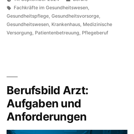
und
Schlagwörter:
unter
Fachkräfte im Gesundheitswesen
,
Verantwortung“
Gesundheitspflege
,
Gesundheitsvorsorge
,
Gesundheitswesen
,
Krankenhaus
,
Medizinische
Versorgung
,
Patientenbetreuung
,
Pflegeberuf
Berufsbild Arzt:
Aufgaben und
Anforderungen