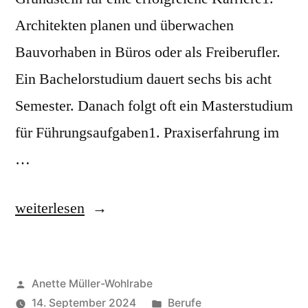
Architekten planen und überwachen
Bauvorhaben in Büros oder als Freiberufler.
Ein Bachelorstudium dauert sechs bis acht
Semester. Danach folgt oft ein Masterstudium
für Führungsaufgaben1. Praxiserfahrung im
…
„Berufsbild
weiterlesen
Architekt:
Karriere
Veröffentlicht
Anette Müller-Wohlrabe
&
von
Veröffentlicht
14. September 2024
Berufe