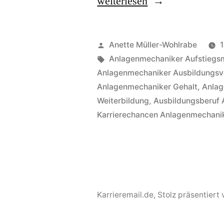
„Anlagenmechaniker
weiterlesen
–
Ausbildung,
Veröffentlicht
Anette Müller-Wohlrabe
Gehalt
von
Schlagwörter:
Anlagenmechaniker Aufstiegsm
Anlagenmechaniker Ausbildungsv
und
Anlagenmechaniker Gehalt
,
Anlag
Karrierechancen“
Weiterbildung
,
Ausbildungsberuf
Karrierechancen Anlagenmechani
Karrieremail.de
,
Stolz präsentiert