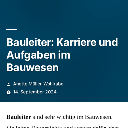
Bauleiter: Karriere und
Aufgaben im
Bauwesen
Veröffentlicht
Anette Müller-Wohlrabe
von
14. September 2024
Bauleiter
sind sehr wichtig im Bauwesen.